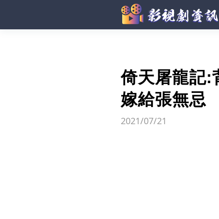
倚天屠龍記
嫁給張無忌
2021/07/21