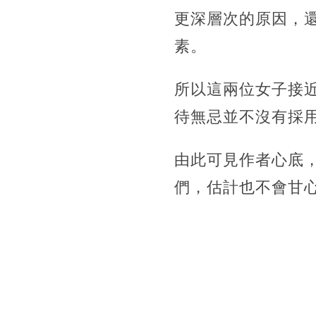
更深層次的原因，
素。
所以這兩位女子接
待無忌並不沒有採
由此可見作者心底
們，估計也不會甘