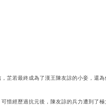
信，芷若最終成為了漢王陳友諒的小妾，還為
，可惜經歷過抗元後，陳友諒的兵力遭到了極