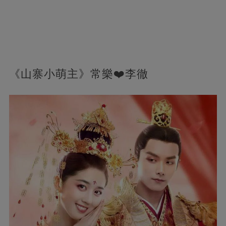
《山寨小萌主》常樂❤️李徹