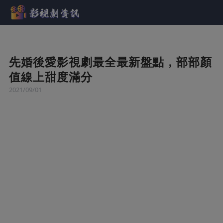
先婚後愛影視劇最全最新盤點，部部顏
值線上甜度滿分
2021/09/01