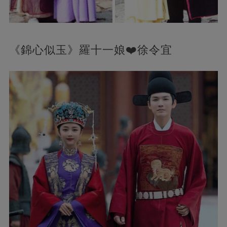
《錦心似玉》羅十一娘❤️徐令宜