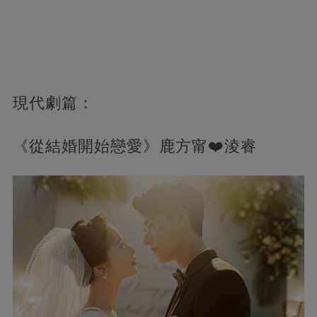
現代劇篇：
《從結婚開始戀愛》鹿方甯❤️淩睿