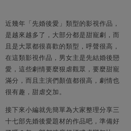
近幾年「先婚後愛」類型的影視作品，
是越來越多了，大部分都是甜寵劇，而
且是大眾都很喜歡的類型，呼聲很高，
在這類影視作品，男女主是先結婚後戀
愛，
這些劇情要麼狠虐觀眾，要麼甜寵
滿分，而且主演們顏值都很高，劇情也
很有趣，甜虐交加。
接下來小編就先簡單為大家整理分享三
十七部先婚後愛題材的作品吧，準備好