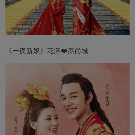
《一夜新娘》花溶❤️秦尚城