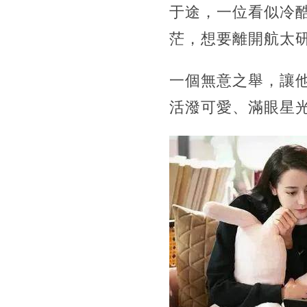
于途，一位看似冷
茫，想要離開航太
一個無意之舉，讓
活潑可愛、滿眼星