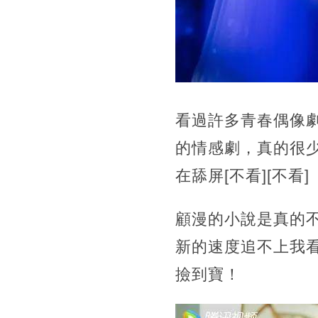
看過許多青春偶像
的情感劇，真的很
在舔屏[不看][不看]
顧漫的小說是真的
新的速度追不上我
撿到寶！