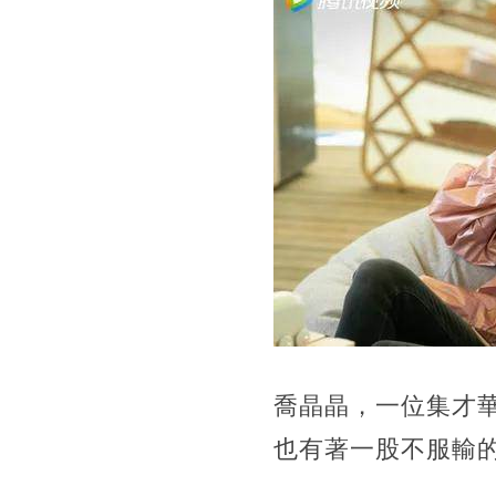
喬晶晶，一位集才
也有著一股不服輸