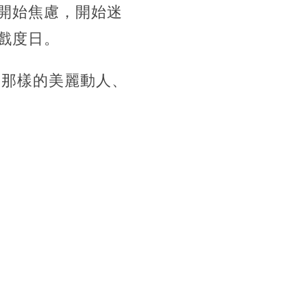
開始焦慮，開始迷
戲度日。
是那樣的美麗動人、