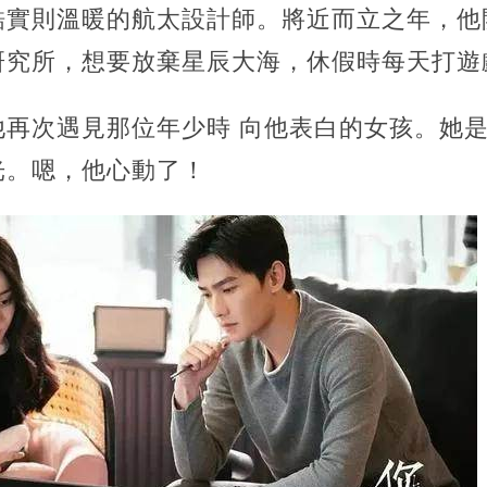
酷實則溫暖的航太設計師。將近而立之年，他
研究所，想要放棄星辰大海，休假時每天打遊
他再次遇見那位年少時 向他表白的女孩。她
光。嗯，他心動了！