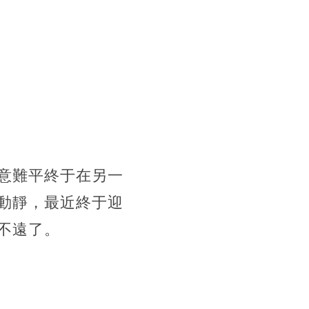
意難平終于在另一
動靜，最近終于迎
不遠了。