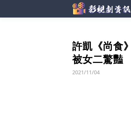
許凱《尚食
被女二驚豔
2021/11/04