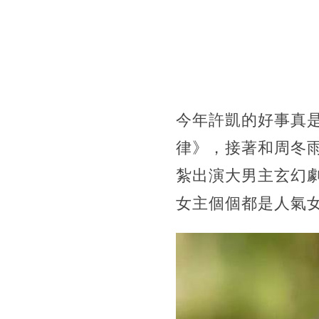
今年許凱的好事真
律》，接著和周冬
紮出演大男主玄幻
女主個個都是人氣