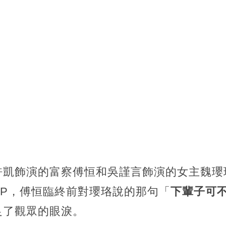
許凱飾演的富察傅恒和吳謹言飾演的女主魏瓔
CP，傅恒臨終前對瓔珞說的那句「
下輩子可
足了觀眾的眼淚。