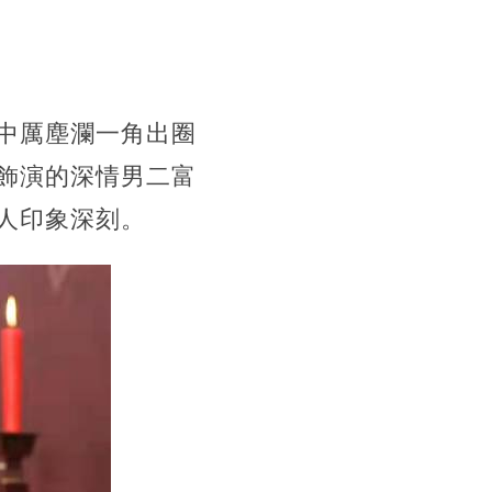
中厲塵瀾一角出圈
飾演的深情男二富
人印象深刻。