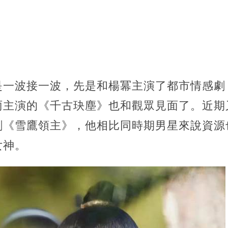
是一波接一波，先是和楊冪主演了都市情感劇
雨主演的《千古玦塵》也和觀眾見面了。近期
劇《雪鷹領主》，他相比同時期男星來說資源
女神。