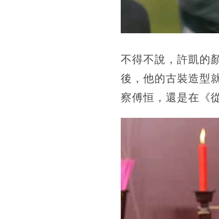
不得不說，
許凱的
後，他的古裝造型
察傅恒，還是在《