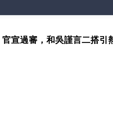
》官宣過審，和吳謹言二搭引