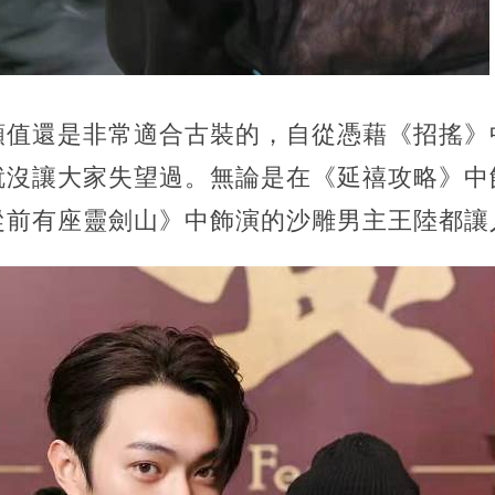
顏值還是非常適合古裝的，自從憑藉《招搖》
就沒讓大家失望過。無論是在《延禧攻略》中
從前有座靈劍山》中飾演的沙雕男主王陸都讓