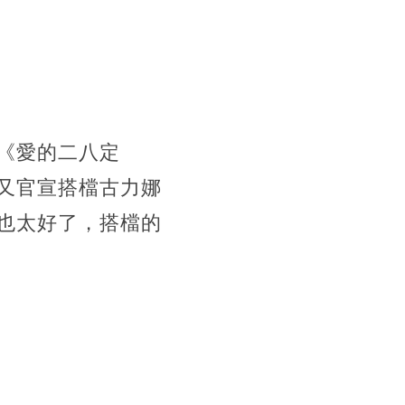
《愛的二八定
又官宣搭檔古力娜
也太好了，搭檔的