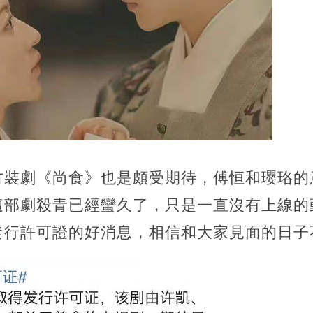
古裝劇《尚食》也是頗受期待，傅恒和瓔珞的
這部劇殺青已經蠻久了，只是一直沒有上線的
發行許可證的好消息，相信和大家見面的日子